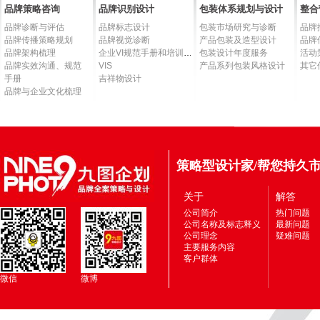
品牌策略咨询
品牌识别设计
包装体系规划与设计
整合
品牌诊断与评估
品牌标志设计
包装市场研究与诊断
品牌
品牌传播策略规划
品牌视觉诊断
产品包装及造型设计
品牌
品牌架构梳理
企业VI规范手册和培训手册
包装设计年度服务
活动
品牌实效沟通、规范
VIS
产品系列包装风格设计
其它
手册
吉祥物设计
品牌与企业文化梳理
策略型设计家/帮您持久
关于
解答
公司简介
热门问题
公司名称及标志释义
最新问题
公司理念
疑难问题
主要服务内容
客户群体
微信
微博